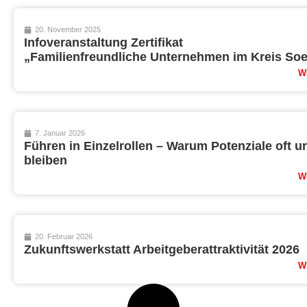
20. November 2025
Infoveranstaltung Zertifikat
„Familienfreundliche Unternehmen im Kreis Soe
W
7. Januar 2026
Führen in Einzelrollen – Warum Potenziale oft u
bleiben
W
20. Februar 2026
Zukunftswerkstatt Arbeitgeberattraktivität 2026
W