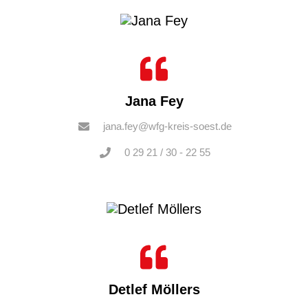
Jana Fey
jana.fey@wfg-kreis-soest.de
0 29 21 / 30 - 22 55
Detlef Möllers