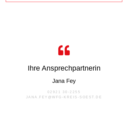
Ihre Ansprechpartnerin
Jana Fey
02921 30-2255
JANA.FEY@WFG-KREIS-SOEST.DE