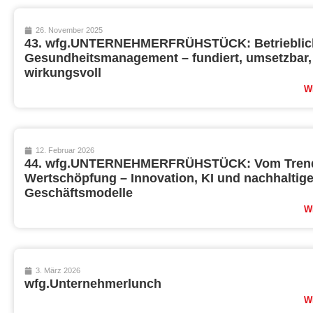
26. November 2025
43. wfg.UNTERNEHMERFRÜHSTÜCK: Betrieblic
Gesundheitsmanagement – fundiert, umsetzbar,
wirkungsvoll
W
12. Februar 2026
44. wfg.UNTERNEHMERFRÜHSTÜCK: Vom Trend
Wertschöpfung – Innovation, KI und nachhaltig
Geschäftsmodelle
W
3. März 2026
wfg.Unternehmerlunch
W