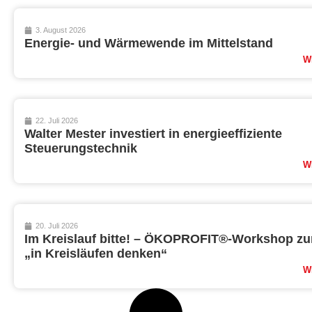
3. August 2026
Energie- und Wärmewende im Mittelstand
W
22. Juli 2026
Walter Mester investiert in energieeffiziente
Steuerungstechnik
W
20. Juli 2026
Im Kreislauf bitte! – ÖKOPROFIT®-Workshop 
„in Kreisläufen denken“
W