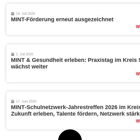
14. Juli 2026
MINT-Förderung erneut ausgezeichnet
W
2. Juli 2026
MINT & Gesundheit erleben: Praxistag im Kreis 
wächst weiter
W
17. Juni 2026
MINT‑Schulnetzwerk-Jahrestreffen 2026 im Krei
Zukunft erleben, Talente fördern, Netzwerk stär
W