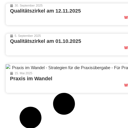
30. September 2025
Qualitätszirkel am 12.11.2025
W
5. September 2025
Qualitätszirkel am 01.10.2025
W
15. Mai 2025
Praxis im Wandel
W