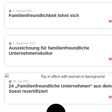
4. Februar 2022
Familienfreundlichkeit lohnt sich
W
9. September 2021
Auszeichnung für familienfreundliche
Unternehmenskultur
W
28. Juni 2021
24 „Familienfreundliche Unternehmen“ aus dem
Soest rezertifiziert
W