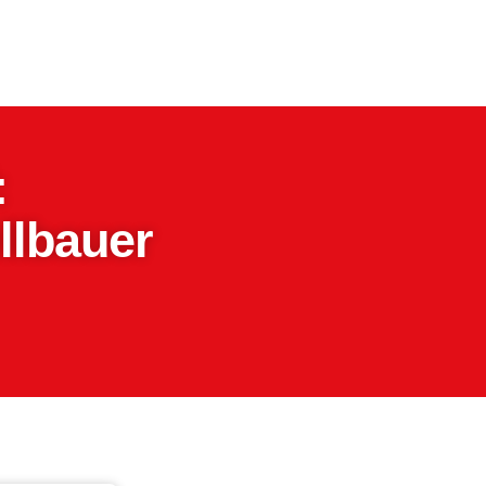
:
llbauer