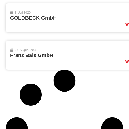
9. Juli 2026
GOLDBECK GmbH
W
27. August 2025
Franz Bals GmbH
W