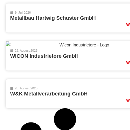
9. Juli 2026
Metallbau Hartwig Schuster GmbH
W
28. August 2025
WICON Industrietore GmbH
W
28. August 2025
W&K Metallverarbeitung GmbH
W