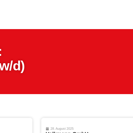
:
w/d)
28. August 2025