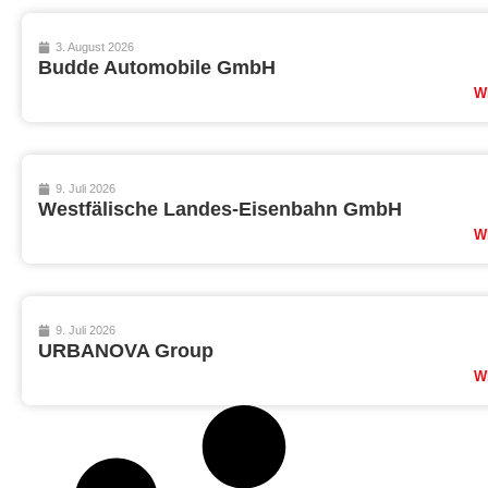
3. August 2026
Budde Automobile GmbH
W
9. Juli 2026
Westfälische Landes-Eisenbahn GmbH
W
9. Juli 2026
URBANOVA Group
W