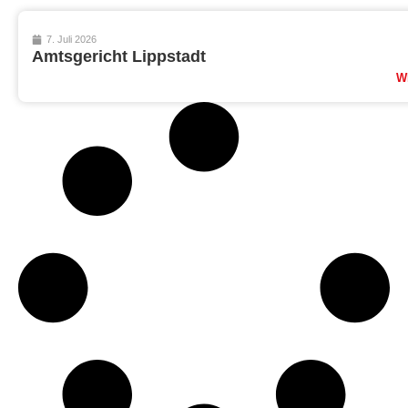
7. Juli 2026
Amtsgericht Lippstadt
W