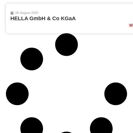
28. August 2025
HELLA GmbH & Co KGaA
W