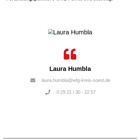
Laura Humbla
laura.humbla@wfg-kreis-soest.de
0 29 21 / 30 - 22 57