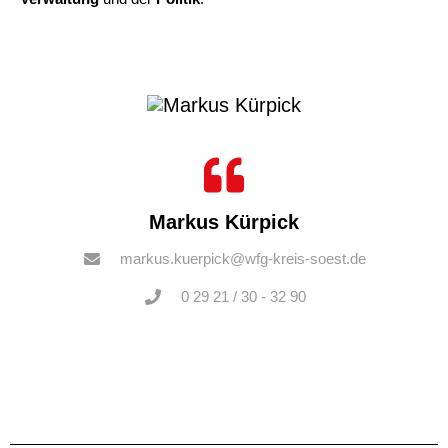
Markus Kürpick
markus.kuerpick@wfg-kreis-soest.de
0 29 21 / 30 - 32 90