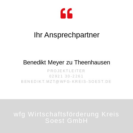
Ihr Ansprechpartner
Benedikt Meyer zu Theenhausen
PROJEKTLEITER
02921 30-2261
BENEDIKT.MZT@WFG-KREIS-SOEST.DE
wfg Wirtschaftsförderung Kreis
Soest GmbH