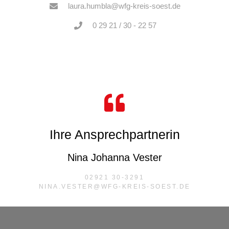
laura.humbla@wfg-kreis-soest.de
0 29 21 / 30 - 22 57
Ihre Ansprechpartnerin
Nina Johanna Vester
02921 30-3291
NINA.VESTER@WFG-KREIS-SOEST.DE