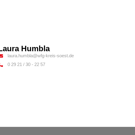
Laura Humbla
laura.humbla@wfg-kreis-soest.de
0 29 21 / 30 - 22 57