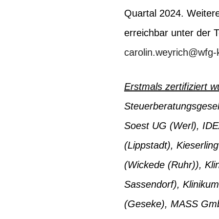
Quartal 2024. Weitere
erreichbar unter der
carolin.weyrich@wfg-k
Erstmals zertifiziert 
Steuerberatungsgesell
Soest UG (Werl), ID
(Lippstadt), Kieserli
(Wickede (Ruhr)), K
Sassendorf), Klinik
(Geseke), MASS GmbH