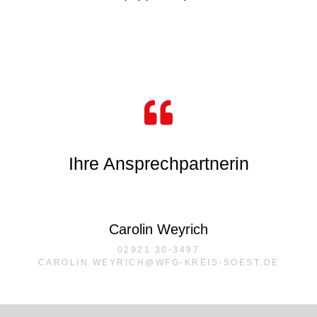
Ihre Ansprechpartnerin
Carolin Weyrich
02921 30-3497
CAROLIN.WEYRICH@WFG-KREIS-SOEST.DE​